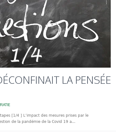
 DÉCONFINAIT LA PENSÉE
RATIE
étapes [1/4 ] L’impact des mesures prises par le
tion de la pandémie de la Covid 19 a...