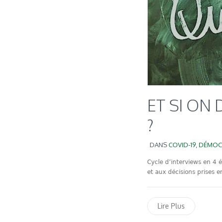
ET SI ON
?
DANS
COVID-19
,
DÉMOC
Cycle d’interviews en 4 é
et aux décisions prises e
Lire Plus