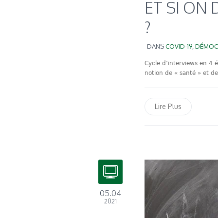
ET SI ON
?
DANS
COVID-19
,
DÉMOC
Cycle d’interviews en 4 é
notion de « santé » et de 
Lire Plus
05.04
2021