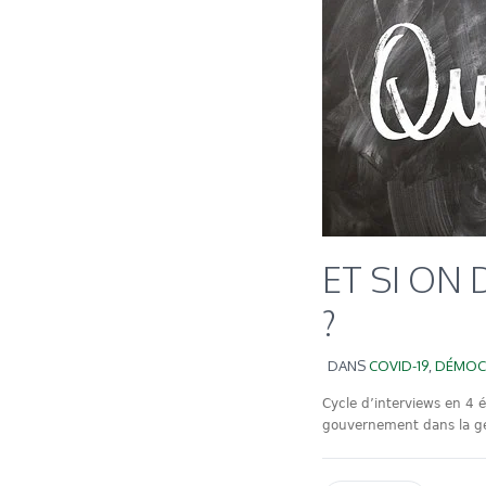
ET SI ON
?
DANS
COVID-19
,
DÉMOC
Cycle d’interviews en 4 
gouvernement dans la ges