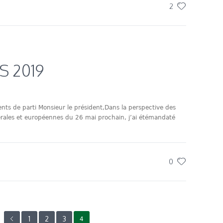
2
S 2019
ents de parti Monsieur le président,Dans la perspective des
dérales et européennes du 26 mai prochain, j’ai étémandaté
0
1
2
3
4