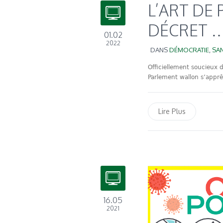
L’ART DE
DÉCRET …
01.02
2022
DANS
DÉMOCRATIE
,
SA
Officiellement soucieux d
Parlement wallon s’apprêt
Lire Plus
16.05
2021