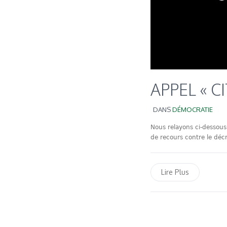
APPEL « C
DANS
DÉMOCRATIE
Nous relayons ci-dessous 
de recours contre le décr
Lire Plus