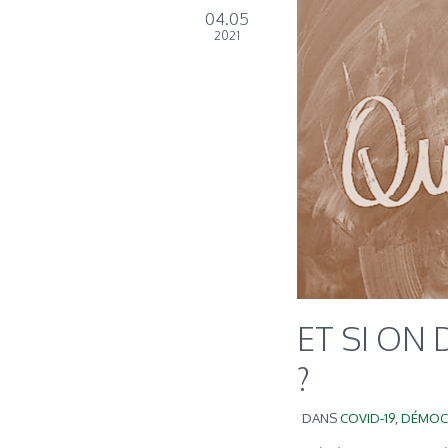
04.05
2021
ET SI ON
?
DANS
COVID-19
,
DÉMOC