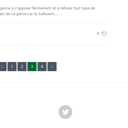
rgence à s’opposer fermement et à refuser tout type de
ats de ce genre car ils bafouent...
9
1
2
4
3