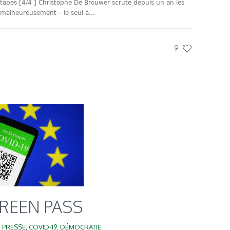
étapes [4/4 ] Christophe De Brouwer scrute depuis un an les
– malheureusement – le seul à...
9
GREEN PASS
 PRESSE
,
COVID-19
,
DÉMOCRATIE