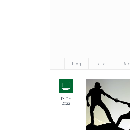
Blog
Éditos
Rec
13.05
2022