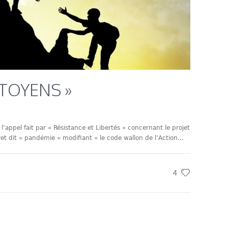
ITOYENS »
l’appel fait par « Résistance et Libertés » concernant le projet
et dit « pandémie » modifiant « le code wallon de l’Action...
4