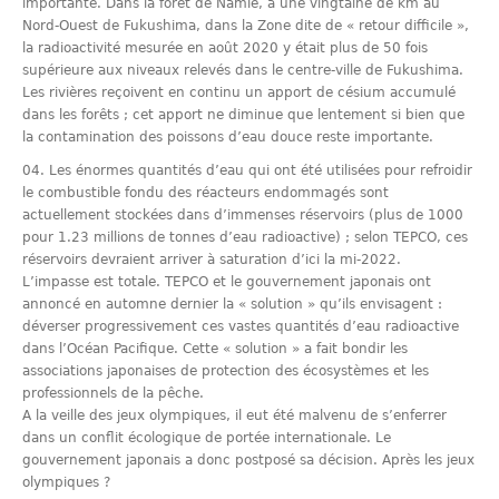
importante. Dans la forêt de Namie, à une vingtaine de km au
Nord-Ouest de Fukushima, dans la Zone dite de « retour difficile »,
la radioactivité mesurée en août 2020 y était plus de 50 fois
supérieure aux niveaux relevés dans le centre-ville de Fukushima.
Les rivières reçoivent en continu un apport de césium accumulé
dans les forêts ; cet apport ne diminue que lentement si bien que
la contamination des poissons d’eau douce reste importante.
Les énormes quantités d’eau qui ont été utilisées pour refroidir
le combustible fondu des réacteurs endommagés sont
actuellement stockées dans d’immenses réservoirs (plus de 1000
pour 1.23 millions de tonnes d’eau radioactive) ; selon TEPCO, ces
réservoirs devraient arriver à saturation d’ici la mi-2022.
L’impasse est totale. TEPCO et le gouvernement japonais ont
annoncé en automne dernier la « solution » qu’ils envisagent :
déverser progressivement ces vastes quantités d’eau radioactive
dans l’Océan Pacifique. Cette « solution » a fait bondir les
associations japonaises de protection des écosystèmes et les
professionnels de la pêche.
A la veille des jeux olympiques, il eut été malvenu de s’enferrer
dans un conflit écologique de portée internationale. Le
gouvernement japonais a donc postposé sa décision. Après les jeux
olympiques ?