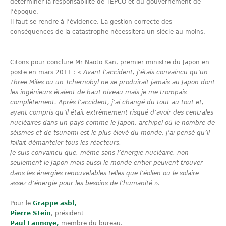
déterminer la responsabilité de TEPCO et du gouvernement de
l’époque.
Il faut se rendre à l’évidence. La gestion correcte des
conséquences de la catastrophe nécessitera un siècle au moins.
Citons pour conclure Mr Naoto Kan, premier ministre du Japon en
poste en mars 2011 :
«
Avant l’accident, j’étais convaincu qu’un
Three Miles ou un Tchernobyl ne se produirait jamais au Japon dont
les ingénieurs étaient de haut niveau mais je me trompais
complètement. Après l’accident, j’ai changé du tout au tout et,
ayant compris qu’il était extrêmement risqué d’avoir des centrales
nucléaires dans un pays comme le Japon, archipel où le nombre de
séismes et de tsunami est le plus élevé du monde, j’ai pensé qu’il
fallait démanteler tous les réacteurs.
Je suis convaincu que, même sans l’énergie nucléaire, non
seulement le Japon mais aussi le monde entier peuvent trouver
dans les énergies renouvelables telles que l’éolien ou le solaire
assez d’énergie pour les besoins de l’humanité »
.
Pour le
Grappe asbl,
Pierre Stein
, président
Paul Lannoye,
membre du bureau.