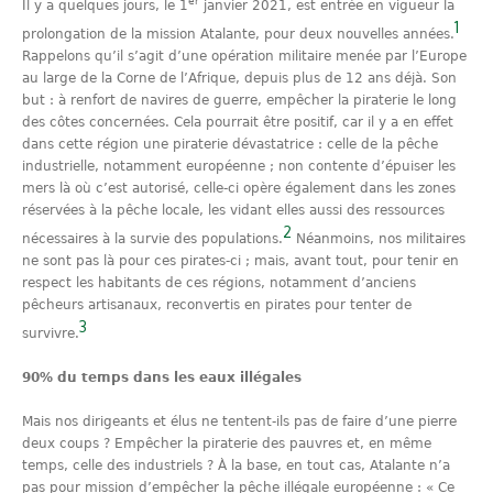
er
Il y a quelques jours, le 1
janvier 2021, est entrée en vigueur la
1
prolongation de la mission Atalante, pour deux nouvelles années.
Rappelons qu’il s’agit d’une opération militaire menée par l’Europe
au large de la Corne de l’Afrique, depuis plus de 12 ans déjà. Son
but : à renfort de navires de guerre, empêcher la piraterie le long
des côtes concernées. Cela pourrait être positif, car il y a en effet
dans cette région une piraterie dévastatrice : celle de la pêche
industrielle, notamment européenne ; non contente d’épuiser les
mers là où c’est autorisé, celle-ci opère également dans les zones
réservées à la pêche locale, les vidant elles aussi des ressources
2
nécessaires à la survie des populations.
Néanmoins, nos militaires
ne sont pas là pour ces pirates-ci ; mais, avant tout, pour tenir en
respect les habitants de ces régions, notamment d’anciens
pêcheurs artisanaux, reconvertis en pirates pour tenter de
3
survivre.
90% du temps dans les eaux illégales
Mais nos dirigeants et élus ne tentent-ils pas de faire d’une pierre
deux coups ? Empêcher la piraterie des pauvres et, en même
temps, celle des industriels ? À la base, en tout cas, Atalante n’a
pas pour mission d’empêcher la pêche illégale européenne : « Ce