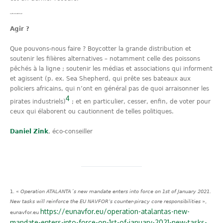
Quand l’Europe protège ses pirates
Agir ?
Que pouvons-nous faire ? Boycotter la grande distribution et
soutenir les filières alternatives – notamment celle des poissons
pêchés à la ligne ; soutenir les médias et associations qui informent
et agissent (p. ex. Sea Shepherd, qui prête ses bateaux aux
policiers africains, qui n’ont en général pas de quoi arraisonner les
4
pirates industriels)
; et en particulier, cesser, enfin, de voter pour
ceux qui élaborent ou cautionnent de telles politiques.
Daniel Zink
, éco-conseiller
«
Operation ATALANTA´s new mandate enters into force on 1st of January 2021.
New tasks will reinforce the EU NAVFOR’s counter-piracy core responsibilities
»,
https://eunavfor.eu/operation-atalantas-new-
eunavfor.eu
mandate-enters-into-force-on-1st-of-january-2021-new-tasks-