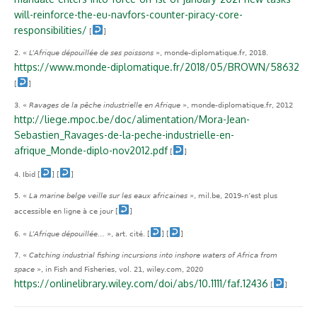
will-reinforce-the-eu-navfors-counter-piracy-core-
responsibilities/
[
]
«
L’Afrique dépouillée de ses poissons
», monde-diplomatique.fr, 2018.
https://www.monde-diplomatique.fr/2018/05/BROWN/58632
[
]
«
Ravages de la pêche industrielle en Afrique
», monde-diplomatique.fr, 2012
http://liege.mpoc.be/doc/alimentation/Mora-Jean-
Sebastien_Ravages-de-la-peche-industrielle-en-
afrique_Monde-diplo-nov2012.pdf
[
]
Ibid
[
] [
]
«
La marine belge veille sur les eaux africaines
», mil.be, 2019-n’est plus
accessible en ligne à ce jour
[
]
«
L’Afrique dépouillée…
», art. cité.
[
] [
]
«
Catching industrial fishing incursions into inshore waters of Africa from
space
», in Fish and Fisheries, vol. 21, wiley.com, 2020
https://onlinelibrary.wiley.com/doi/abs/10.1111/faf.12436
[
]