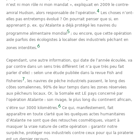
n’est ni mon rôle ni mon mandat », expliquait en 2009 le contre-
4
amiral Hudson, alors responsable de l’opération.
Les choses n’ont-
elles pas entretemps évolué ? On pourrait penser que si, en
apprenant p. ex. qu’Atalante a déjà protégé les navires du
5
programme alimentaire mondial
; ou encore, que cette opération
aide parfois des écologistes à localiser des industriels pêchant en
6
zones interdites.
Cependant, une autre information, qui date de l’année écoulée, va
par contre dans un sens très différent (et n’a que très peu fait
parler d’elle) : selon une étude publiée dans la revue Fish and
7
Fisheries
, les navires de pêche industriels passent, le long des
côtes somaliennes, 90% de leur temps dans les zones réservées
aux pêcheurs locaux. Or, la Somalie est LE pays concerné par
l’opération Atalante : son rivage, le plus long du continent africain,
6
s’étire sur 3000 kilomètres.
Ce qui, manifestement, fait
apparaître en toute clarté que les quelques actes humanitaires
d’Atalante ne sont que des retouches cosmétiques, visant à
masquer la vraie nature de cette opération : garantir notre
surpêche, protéger nos industriels contre ceux pour qui la piraterie
est un dernier recours.