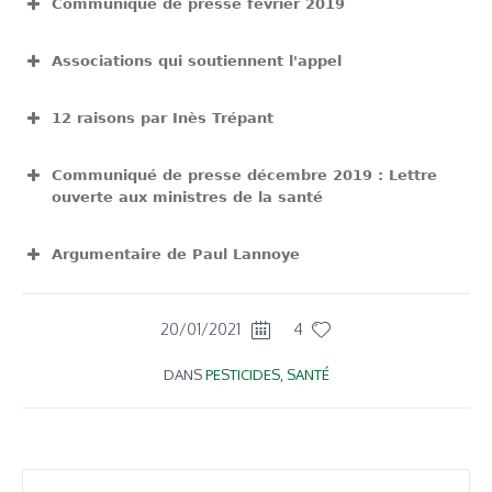
Communiqué de presse février 2019
View Fullscreen
Associations qui soutiennent l'appel
View Fullscreen
12 raisons par Inès Trépant
View Fullscreen
Communiqué de presse décembre 2019 : Lettre
ouverte aux ministres de la santé
View Fullscreen
Argumentaire de Paul Lannoye
View Fullscreen
20/01/2021
4
DANS
PESTICIDES
,
SANTÉ