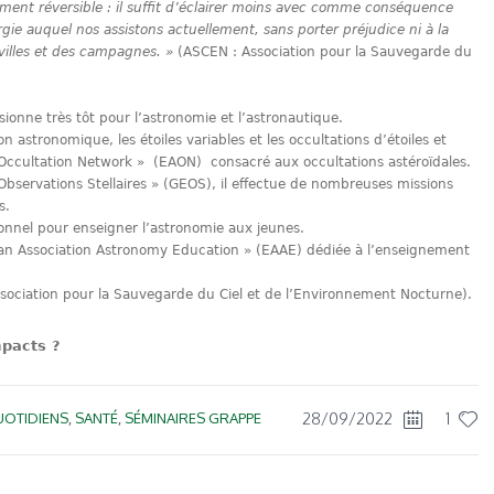
lement réversible : il suffit d’éclairer moins avec comme conséquence
ergie auquel nos assistons actuellement, sans porter préjudice ni à la
 villes et des campagnes. »
(ASCEN : Association pour la Sauvegarde du
ionne très tôt pour l’astronomie et l’astronautique.
on astronomique, les étoiles variables et les occultations d’étoiles et
 Occultation Network » (EAON) consacré aux occultations astéroïdales.
bservations Stellaires » (GEOS), il effectue de nombreuses missions
s.
ionnel pour enseigner l’astronomie aux jeunes.
opean Association Astronomy Education » (EAAE) dédiée à l’enseignement
ociation pour la Sauvegarde du Ciel et de l’Environnement Nocturne).
mpacts ?
28/09/2022
1
UOTIDIENS
,
SANTÉ
,
SÉMINAIRES GRAPPE