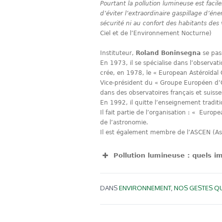
Pourtant la pollution lumineuse est faci
d’éviter l’extraordinaire gaspillage d’én
sécurité ni au confort des habitants des
Ciel et de l’Environnement Nocturne)
Instituteur,
Roland Boninsegna
se pass
En 1973, il se spécialise dans l’observati
crée, en 1978, le « European Astéroïdal
Vice-président du « Groupe Européen d’O
dans des observatoires français et suisse
En 1992, il quitte l’enseignement tradit
Il fait partie de l’organisation : « Eur
de l’astronomie.
Il est également membre de l’ASCEN (Ass
Pollution lumineuse : quels i
View Fullscreen
DANS
ENVIRONNEMENT
,
NOS GESTES Q