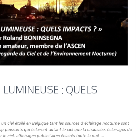
 LUMINEUSE : QUELS
er un ciel étoilé en Belgique tant les sources d’éclairage nocturne sont
p puissants qui éclairent autant le ciel que la chaussée, éclairages de
 ciel, affichages publicitaires éclairés toute la nuit …