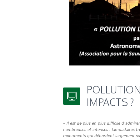
POLLUTION
IMPACTS ?
« Il est de plus en plus difficile d’admir
nombreuses et intenses : lampadaires tro
monuments qui débordent largement sur le