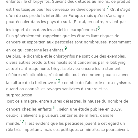
enfants : le chlorpyrifos. Suivant deux études au moins, ce produit
7
est très toxique pour les cerveaux en développement.
Or, il s’agit
d’un de ces produits interdits en Europe, mais qu’on s’arrange
pour écouler dans les pays du sud. (Et qui, en outre, revient par
8
les importations dans les assiettes européennes.)
Plus généralement, rappelons que les études liant risques de
cancers et exposition aux pesticides sont nombreuses, notamment
9
en ce qui concerne les enfants.
De plus, le dicamba et le chlorpyrifos ne sont que des exemples,
divers autres produits très nocifs sont concernés par le lobbying
actuel : anthraquinone, tricyclazole , ou encore les tristement
célèbres nécotinoïdes, réintroduits tout récemment pour « sauver
10
la culture de la betterave »
; comble de l’absurde et du cynisme,
quand on connaît les ravages sanitaires du sucre et sa
surproduction.
Tout cela malgré, entre autres désastres, la hausse du nombre de
11
cancers chez les enfants
; selon une étude publiée en 2019,
ceux-ci s’élèvent à plusieurs centaines de milliers, dans le
12
monde.
Il est évident que les pesticides jouent à cet égard un
rôle très important, mais ces politiques criminelles se poursuivent.