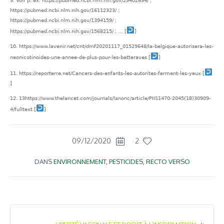
Voir p. ex. https://pubmed.ncbi.nlm.nih.gov/29402694/ ;
https://pubmed.ncbi.nlm.nih.gov/16112323/ ;
https://pubmed.ncbi.nlm.nih.gov/1394159/ ;
https://pubmed.ncbi.nlm.nih.gov/1568215/ ; …
[
]
https://www.lavenir.net/cnt/dmf20201117_01529648/la-belgique-autorisera-les-
neonicotinoides-une-annee-de-plus-pour-les-betteraves
[
]
https://reporterre.net/Cancers-des-enfants-les-autorites-ferment-les-yeux
[
]
13https://www.thelancet.com/journals/lanonc/article/PIIS1470-2045(18)30909-
4/fulltext
[
]
09/12/2020
2
DANS
ENVIRONNEMENT
,
PESTICIDES
,
RECTO VERSO