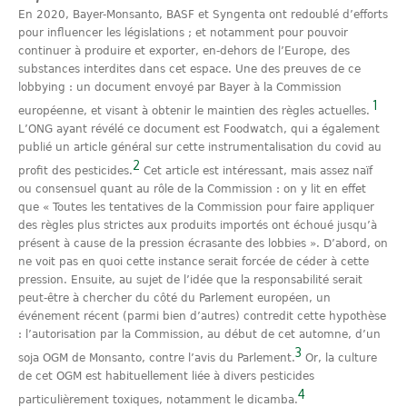
En 2020, Bayer-Monsanto, BASF et Syngenta ont redoublé d’efforts
pour influencer les législations ; et notamment pour pouvoir
continuer à produire et exporter, en-dehors de l’Europe, des
substances interdites dans cet espace. Une des preuves de ce
lobbying : un document envoyé par Bayer à la Commission
1
européenne, et visant à obtenir le maintien des règles actuelles.
L’ONG ayant révélé ce document est Foodwatch, qui a également
publié un article général sur cette instrumentalisation du covid au
2
profit des pesticides.
Cet article est intéressant, mais assez naïf
ou consensuel quant au rôle de la Commission : on y lit en effet
que « Toutes les tentatives de la Commission pour faire appliquer
des règles plus strictes aux produits importés ont échoué jusqu’à
présent à cause de la pression écrasante des lobbies ». D’abord, on
ne voit pas en quoi cette instance serait forcée de céder à cette
pression. Ensuite, au sujet de l’idée que la responsabilité serait
peut-être à chercher du côté du Parlement européen, un
événement récent (parmi bien d’autres) contredit cette hypothèse
: l’autorisation par la Commission, au début de cet automne, d’un
3
soja OGM de Monsanto, contre l’avis du Parlement.
Or, la culture
de cet OGM est habituellement liée à divers pesticides
4
particulièrement toxiques, notamment le dicamba.