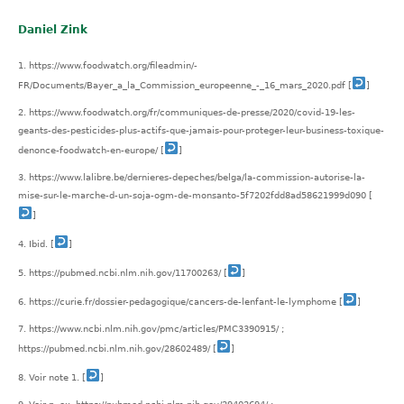
Daniel Zink
https://www.foodwatch.org/fileadmin/-
FR/Documents/Bayer_a_la_Commission_europeenne_-_16_mars_2020.pdf
[
]
https://www.foodwatch.org/fr/communiques-de-presse/2020/covid-19-les-
geants-des-pesticides-plus-actifs-que-jamais-pour-proteger-leur-business-toxique-
denonce-foodwatch-en-europe/
[
]
https://www.lalibre.be/dernieres-depeches/belga/la-commission-autorise-la-
mise-sur-le-marche-d-un-soja-ogm-de-monsanto-5f7202fdd8ad58621999d090
[
]
Ibid.
[
]
https://pubmed.ncbi.nlm.nih.gov/11700263/
[
]
https://curie.fr/dossier-pedagogique/cancers-de-lenfant-le-lymphome
[
]
https://www.ncbi.nlm.nih.gov/pmc/articles/PMC3390915/ ;
https://pubmed.ncbi.nlm.nih.gov/28602489/
[
]
Voir note 1.
[
]