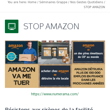
You are here:
Home
/
Séminaires Grappe
/
Nos Gestes Quotidiens
/
STOP AMAZON
STOP AMAZON
https://www.numerama.com/
Résistons aux sirènes de la facilité