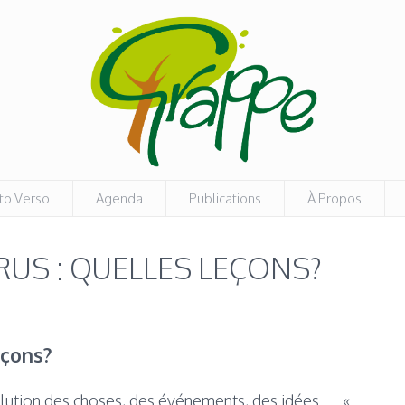
to Verso
Agenda
Publications
À Propos
US : QUELLES LEÇONS?
eçons?
volution des choses, des événements, des idées … «