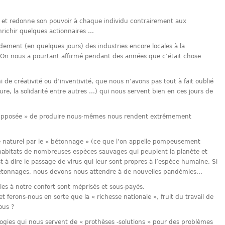
te et redonne son pouvoir à chaque individu contrairement aux
nrichir quelques actionnaires …
pidement (en quelques jours) des industries encore locales à la
! On nous a pourtant affirmé pendant des années que c’était chose
de créativité ou d’inventivité, que nous n’avons pas tout à fait oublié
uture, la solidarité entre autres …) qui nous servent bien en ces jours de
 supposée » de produire nous-mêmes nous rendent extrêmement
e naturel par le « bétonnage » (ce que l’on appelle pompeusement
 les habitats de nombreuses espèces sauvages qui peuplent la planète et
st à dire le passage de virus qui leur sont propres à l’espèce humaine. Si
bétonnages, nous devons nous attendre à de nouvelles pandémies…
s à notre confort sont méprisés et sous-payés.
 ferons-nous en sorte que la « richesse nationale », fruit du travail de
ous ?
ogies qui nous servent de « prothèses -solutions » pour des problèmes