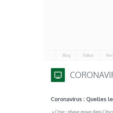
Blog
Éditos
Rec
CORONAVIR
Coronavirus : Quelles l
» Crise : phase grave dans l’é