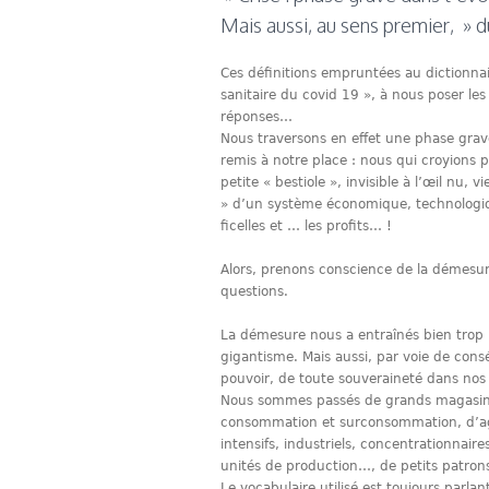
Mais aussi, au sens premier, » du 
Ces définitions empruntées au dictionnair
sanitaire du covid 19 », à nous poser le
réponses…
Nous traversons en effet une phase grav
remis à notre place : nous qui croyions p
petite « bestiole », invisible à l’œil nu,
» d’un système économique, technologiqu
ficelles et … les profits… !
Alors, prenons conscience de la démesur
questions.
La démesure nous a entraînés bien trop l
gigantisme. Mais aussi, par voie de cons
pouvoir, de toute souveraineté dans nos 
Nous sommes passés de grands magasins
consommation et surconsommation, d’ag
intensifs, industriels, concentrationnair
unités de production…, de petits patro
Le vocabulaire utilisé est toujours parlan