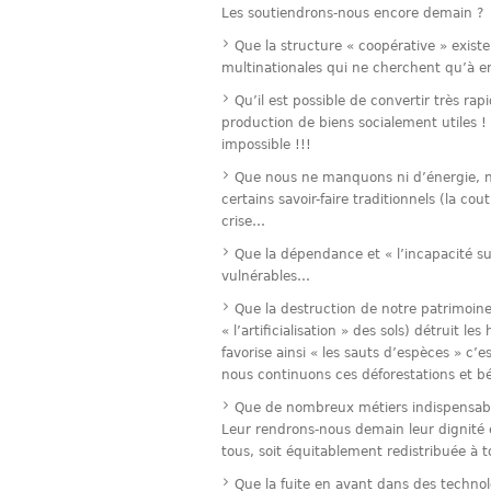
Les soutiendrons-nous encore demain ?
Que la structure « coopérative » exis
multinationales qui ne cherchent qu’à e
Qu’il est possible de convertir très ra
production de biens socialement utiles 
impossible !!!
Que nous ne manquons ni d’énergie, ni 
certains savoir-faire traditionnels (la co
crise…
Que la dépendance et « l’incapacité
vulnérables…
Que la destruction de notre patrimoin
« l’artificialisation » des sols) détruit
favorise ainsi « les sauts d’espèces » c’e
nous continuons ces déforestations et 
Que de nombreux métiers indispensable
Leur rendrons-nous demain leur dignité et
tous, soit équitablement redistribuée à t
Que la fuite en avant dans des technol