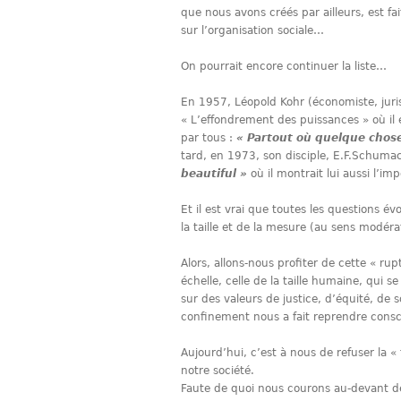
que nous avons créés par ailleurs, est f
sur l’organisation sociale…
On pourrait encore continuer la liste…
En 1957, Léopold Kohr (économiste, juris
« L’effondrement des puissances » où il é
par tous :
« Partout où quelque chose
tard, en 1973, son disciple, E.F.Schuma
beautiful »
où il montrait lui aussi l’im
Et il est vrai que toutes les questions é
la taille et de la mesure (au sens modéra
Alors, allons-nous profiter de cette « ru
échelle, celle de la taille humaine, qui 
sur des valeurs de justice, d’équité, de 
confinement nous a fait reprendre cons
Aujourd’hui, c’est à nous de refuser la 
notre société.
Faute de quoi nous courons au-devant d