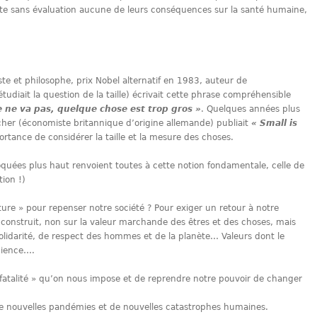
aite sans évaluation aucune de leurs conséquences sur la santé humaine,
te et philosophe, prix Nobel alternatif en 1983, auteur de
tudiait la question de la taille) écrivait cette phrase compréhensible
 ne va pas, quelque chose est trop gros »
. Quelques années plus
cher (économiste britannique d’origine allemande) publiait
« Small is
portance de considérer la taille et la mesure des choses.
voquées plus haut renvoient toutes à cette notion fondamentale, celle de
tion !)
pture » pour repenser notre société ? Pour exiger un retour à notre
se construit, non sur la valeur marchande des êtres et des choses, mais
solidarité, de respect des hommes et de la planète… Valeurs dont le
cience….
« fatalité » qu’on nous impose et de reprendre notre pouvoir de changer
e nouvelles pandémies et de nouvelles catastrophes humaines.