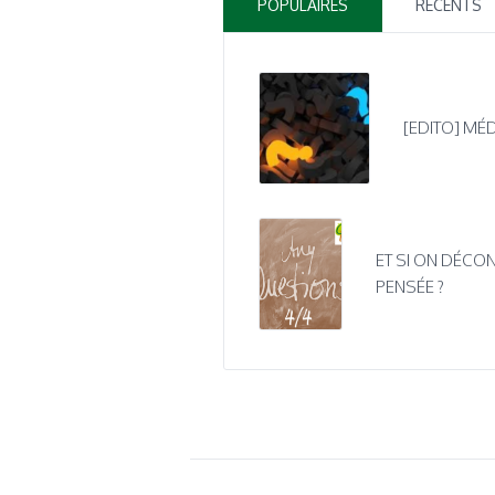
POPULAIRES
RÉCENTS
[EDITO] MÉD
ET SI ON DÉCON
PENSÉE ?