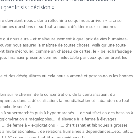
grec krisis : décision « .
e devraient nous aider à réfléchir à ce qui nous arrive : « la crise
s bonnes questions et surtout à nous « décider » sur les bonnes
e qui nous aura – et malheureusement à quel prix de vies humaines-
ouvoir nous assurer la maîtrise de toutes choses, voilà qu’une toute
 vient faire s’écrouler, comme un château de cartes, le « bel échafaudage
e, financier présenté comme inéluctable par ceux qui en tirent les
e et des déséquilibres où cela nous a amené et posons-nous les bonnes
oin sur le chemin de la concentration, de la centralisation, du
équence, dans la délocalisation, la mondialisation et l’abandon de tout
choix de société.
 à supermarchés puis à hypermarchés…, de satisfaction des besoins à
glomération à mégalopoles…, d’élevage à la ferme à élevages
es … de ferme à « exploitations » …, d’artisanat et fabriques à grosses
ns à multinationales…, de relations humaines à dépendances…etc…etc…
t !!! (Ça devrait pourtant être une évidence !)