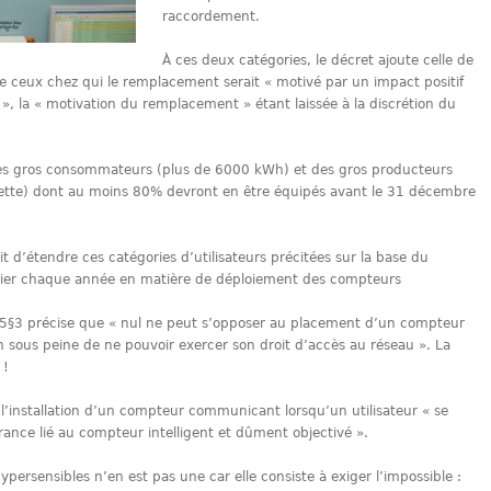
raccordement.
À ces deux catégories, le décret ajoute celle de
e ceux chez qui le remplacement serait « motivé par un impact positif
é », la « motivation du remplacement » étant laissée à la discrétion du
 des gros consommateurs (plus de 6000 kWh) et des gros producteurs
nette) dont au moins 80% devront en être équipés avant le 31 décembre
t d’étendre ces catégories d’utilisateurs précitées sur la base du
lier chaque année en matière de déploiement des compteurs
e 35§3 précise que « nul ne peut s’opposer au placement d’un compteur
n sous peine de ne pouvoir exercer son droit d’accès au réseau ». La
 !
 l’installation d’un compteur communicant lorsqu’un utilisateur « se
rance lié au compteur intelligent et dûment objectivé ».
persensibles n’en est pas une car elle consiste à exiger l’impossible :