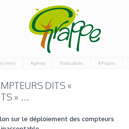
to Verso
Agenda
Publications
À Propos
OMPTEURS DITS «
NTS » …
llon sur le déploiement des compteurs
t inacceptable