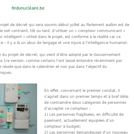
findunucléaire.be
projet de décret qui sera soumis début juillet au Parlement wallon est de
ie soit contraint, tôt ou tard, d’utiliser un « compteur communicant »
intelligent » utilisé dans le projet, est conforme à la réalité car ce
e – il y a là un abus de langage et une injure à l’intelligence humaine).
e du projet de décret, qui vient d’être adopté par le Gouvernement
 la 1re version, comme certains l’ont laissé entendre récemment par
 ne réside que dans le calendrier et non pas dans l’objectif du
niques.
En effet, concernant le premier constat, il
s’agirait dans un premier temps et à bref délai
de contraindre deux catégories de personnes
d’accepter ce compteur :
1) Les personnes fragilisées, en difficulté de
paiement, actuellement équipées d’un
compteur à budget;
2) Les personnes demandeuses d’un nouveau