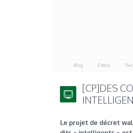
Blog
Éditos
Rec
[CP]DES C
INTELLIGE
Le projet de décret wa
dits « intelligents » es