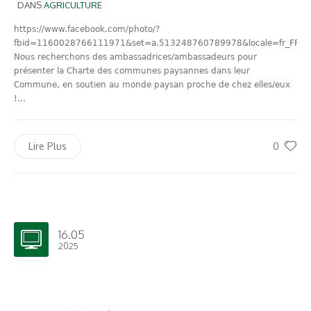
DANS
AGRICULTURE
https://www.facebook.com/photo/?
fbid=1160028766111971&set=a.513248760789978&locale=fr_FR
Nous recherchons des ambassadrices/ambassadeurs pour
présenter la Charte des communes paysannes dans leur
Commune, en soutien au monde paysan proche de chez elles/eux
!...
0
Lire Plus
16.05
2025