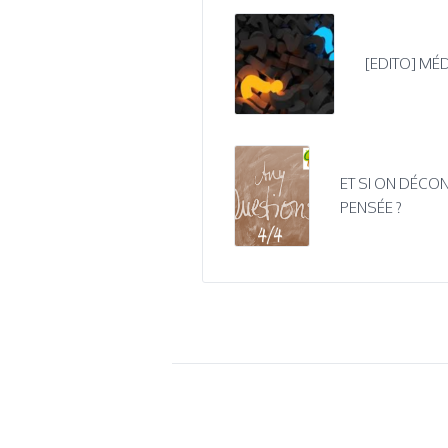
[EDITO] MÉD
ET SI ON DÉCON
PENSÉE ?