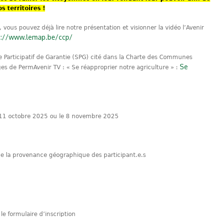
s territoires !
 vous pouvez déjà lire notre présentation et visionner la vidéo l’Avenir
s://www.lemap.be/ccp/
e Participatif de Garantie (SPG) cité dans la Charte des Communes
Se
ges de PermAvenir TV : « Se réapproprier notre agriculture » :
e 11 octobre 2025 ou le 8 novembre 2025
n de la provenance géographique des participant.e.s
e formulaire d’inscription