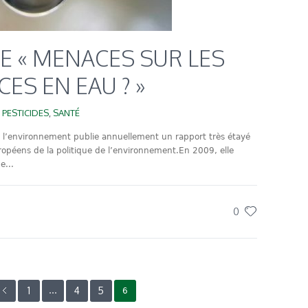
 « MENACES SUR LES
ES EN EAU ? »
,
PESTICIDES
,
SANTÉ
l’environnement publie annuellement un rapport très étayé
ropéens de la politique de l’environnement.En 2009, elle
e...
0
1
4
5
…
6