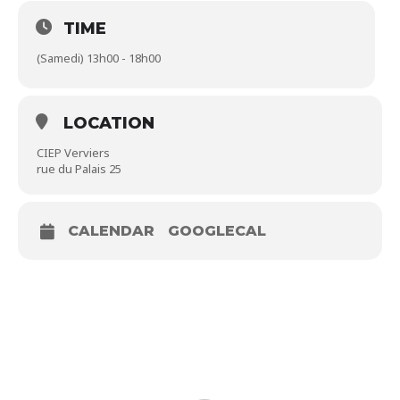
chaussures, des sacs, etc. Tout cela dans une ambiance
TIME
chaleureuse et conviviale !
(Samedi) 13h00 - 18h00
LOCATION
CIEP Verviers
rue du Palais 25
CALENDAR
GOOGLECAL