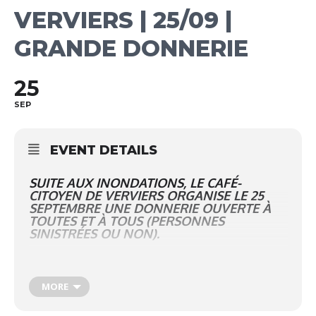
VERVIERS | 25/09 |
GRANDE DONNERIE
25
SEP
EVENT DETAILS
SUITE AUX INONDATIONS, LE CAFÉ-
CITOYEN DE VERVIERS ORGANISE LE 25
SEPTEMBRE UNE DONNERIE OUVERTE À
TOUTES ET À TOUS (PERSONNES
SINISTRÉES OU NON).
Une donnerie, c’est quoi ? Une donnerie, c’est un peu
MORE
comme une brocante mais tout est gratuit ! Vous trouverez
sur place des vêtements (adultes et enfants), des
fournitures scolaires, des ustensiles de cuisine, des