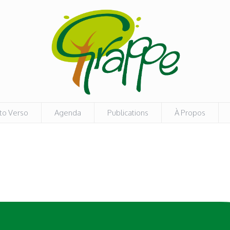
to Verso
Agenda
Publications
À Propos
N