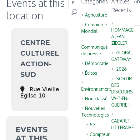
Events at this
Catégories
Articles
Ar
Récents
location
Agriculture
Arc
Commerce
HOMMAGE
Mondial
A JEAN
CENTRE
ZIEGLER
Communiqué
CULTUREL
GLOBAL
de presse
GATEWAY
ACTION-
Démocratie
2026
SUD
Éditos
SORTIR
DES
Rue Vieille
Environnement
DISCOURS
Église 10
VA-T-EN-
Non classé
GUERRE !
Nouvelles
Technologies
CABARET
5G
LITTERAIRE
EVENTS
Compteur
AT THIS